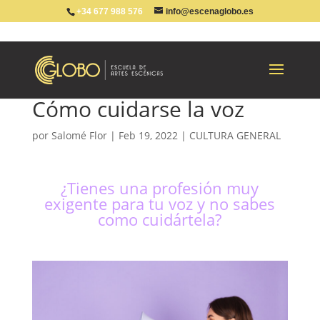
+34 677 988 576
info@escenaglobo.es
Cómo cuidarse la voz
por
Salomé Flor
|
Feb 19, 2022
|
CULTURA GENERAL
¿Tienes una profesión muy
exigente para tu voz y no sabes
como cuidártela?