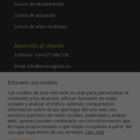
Cursos de interpretación
Cursos de actuación
Cursos de artes escénicas
Atención al cliente
Teléfono:
+34 677 988 576
Email:
info@escenaglobo.es
Dirección:
Calle de Hernani, 34 28020 Madrid – España
Esta web usa cookies
Las cookies de este sitio web se usan para personalizar el
contenido y los anuncios, ofrecer funciones de redes
sociales y analizar el tráfico. Además, compartimos
información sobre el uso que haga del sitio web con
nuestros partners de redes sociales, publicidad y análisis
Aviso Legal
Política de Privacidad
web, quienes pueden combinarla con otra información que
Política de Cookies
les haya proporcionado o que hayan recopilado a partir del
uso que haya hecho de sus servicios.
Leer más
Copyright © Escuela Globo. Todos los derechos