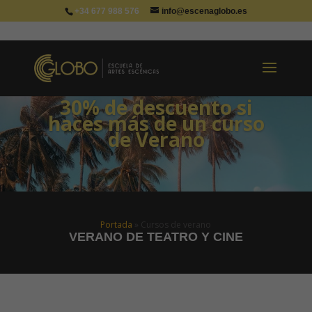
+34 677 988 576
info@escenaglobo.es
30% de descuento si
haces más de un curso
de Verano
Portada
»
Cursos de verano
VERANO DE TEATRO Y CINE