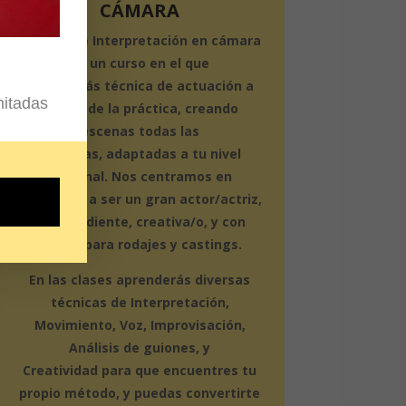
CÁMARA
El curso de Interpretación en cámara
es un curso en el que
aprenderás
técnica de actuación
a
mitadas
través de la práctica, creando
escenas todas las
semanas,
adaptadas a tu nivel
personal
. Nos centramos en
enseñarte a ser un gran actor/actriz,
independiente, creativa/o, y con
trucos para rodajes y castings.
En las clases aprenderás diversas
técnicas de
Interpretación,
Movimiento, Voz, Improvisación,
Análisis de guiones, y
Creatividad
para que encuentres tu
propio método, y puedas convertirte