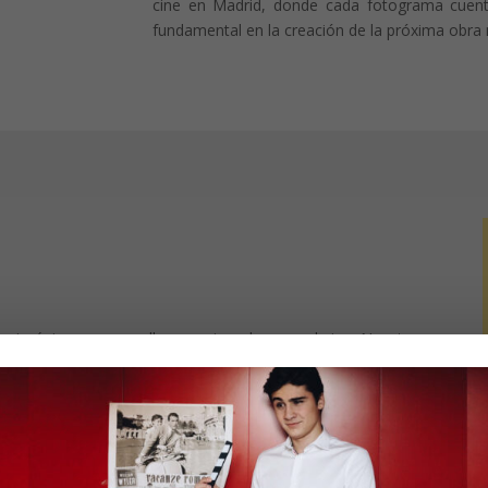
cine en Madrid, donde cada fotograma cuenta
fundamental en la creación de la próxima obra
ncia única para aquellos apasionados por el cine. Nuestra
a sumergirte en el fascinante mundo del séptimo arte,
ntos necesarios para convertir tu amor por el cine en una
 de la cinematografía, desde la escritura de guiones y la
artidos por profesionales de la industria y expertos en la