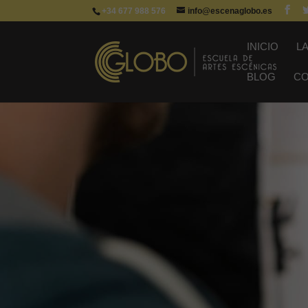
+34 677 988 576
info@escenaglobo.es
INICIO
L
BLOG
C