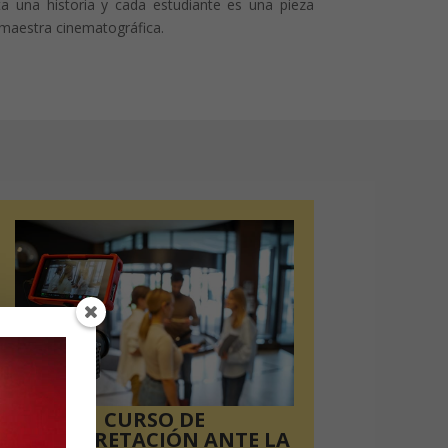
 una historia y cada estudiante es una pieza
 maestra cinematográfica.
CURSO DE
INTERPRETACIÓN ANTE LA