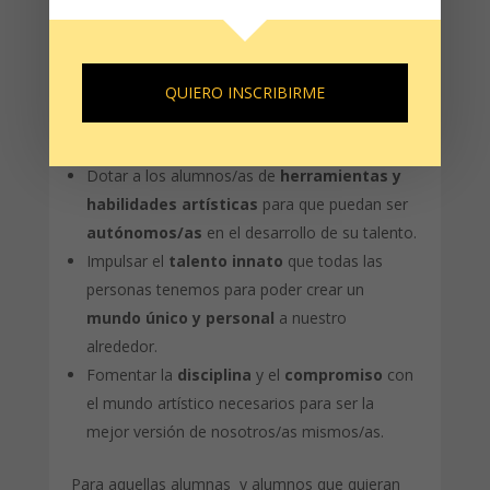
Acompañar los
procesos de creación y
crecimiento
desde el apoyo y la
atención
individualizada
.
Crear ambientes agradables de
convivencia y
QUIERO INSCRIBIRME
respeto
para poder compartir el proceso de
aprendizaje de forma amena y sana.
Dotar a los alumnos/as de
herramientas y
habilidades artísticas
para que puedan ser
autónomos/as
en el desarrollo de su talento.
Impulsar el
talento innato
que todas las
personas tenemos para poder crear un
mundo único y personal
a nuestro
alrededor.
Fomentar la
disciplina
y el
compromiso
con
el mundo artístico necesarios para ser la
mejor versión de nosotros/as mismos/as.
Para aquellas alumnas y alumnos que quieran