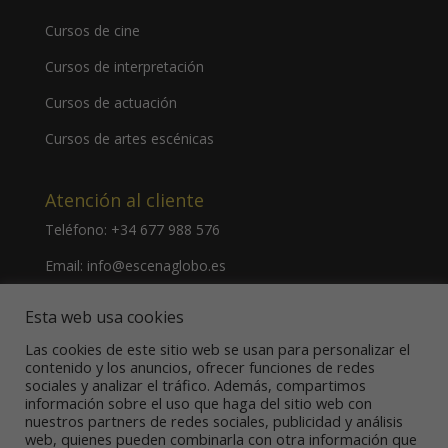
Cursos de cine
Cursos de interpretación
Cursos de actuación
Cursos de artes escénicas
Atención al cliente
Teléfono:
+34 677 988 576
Email:
info@escenaglobo.es
Dirección:
Calle de Hernani, 34 28020 Madrid – España
Esta web usa cookies
Las cookies de este sitio web se usan para personalizar el
contenido y los anuncios, ofrecer funciones de redes
sociales y analizar el tráfico. Además, compartimos
información sobre el uso que haga del sitio web con
nuestros partners de redes sociales, publicidad y análisis
Aviso Legal
Política de Privacidad
web, quienes pueden combinarla con otra información que
Política de Cookies