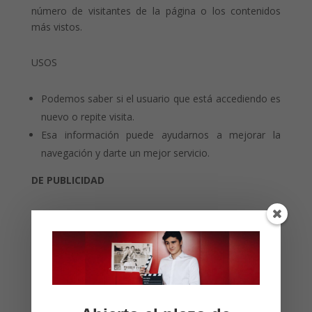
número de visitantes de la página o los contenidos
más vistos.
USOS
Podemos saber si el usuario que está accediendo es
nuevo o repite visita.
Esa información puede ayudarnos a mejorar la
navegación y darte un mejor servicio.
DE PUBLICIDAD
Estas Cookies recogen información sobre los anuncios
mostrados a cada usuario anónimo en los portales
web. – Adaptar la publicidad al tipo de dispositivo
desde el que el usuario se está conectando.
USOS