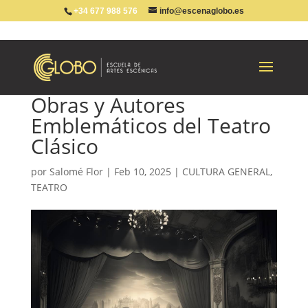
+34 677 988 576
info@escenaglobo.es
Obras y Autores
Emblemáticos del Teatro
Clásico
por
Salomé Flor
|
Feb 10, 2025
|
CULTURA GENERAL
,
TEATRO