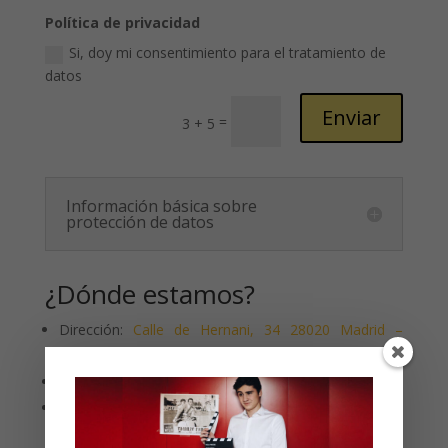
Política de privacidad
Si, doy mi consentimiento para el tratamiento de
datos
Enviar
=
3 + 5
Información básica sobre
protección de datos
¿Dónde estamos?
Dirección:
Calle de Hernani, 34 28020 Madrid –
España
Teléfono:
+34 677 988 576
Email:
info@escenaglobo.es