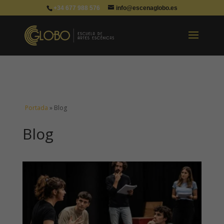
+34 677 988 576
info@escenaglobo.es
Portada
»
Blog
Blog