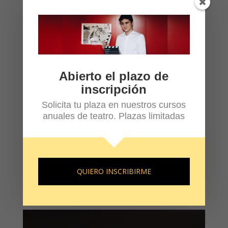
Beneficios de estudiar teatro para
Abierto el plazo de
profesionales del cine, la televisión y la
inscripción
publicidad
Ene 15, 2026
|
CULTURA GENERAL
,
TEATRO
Solicita tu plaza en nuestros cursos
Si trabajas (o quieres trabajar) en cine, televisión
anuales de teatro. Plazas limitadas
o publicidad, probablemente ya sabes que el
talento no es suficiente. Los castings son cada
vez más exigentes, los perfiles más competitivos
y las oportunidades más limitadas. En este
QUIERO INSCRIBIRME
contexto, la formación continua...