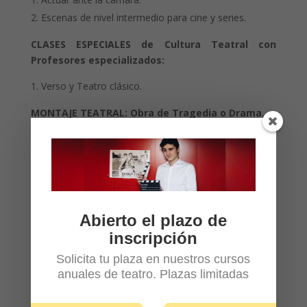
Escenas de nivel intermedio para cine y series.
CLASES ESPECIALES de Cultura Teatral con
Profesores especializados:
Verso y Teatro clásico.
MONTAJE TEATRAL: Obra de Tragedia o Drama.
Ensayos de la obra propuesta.
Montaje de Teatro.
Muestra al público en un Teatro.
Abierto el plazo de
inscripción
Solicita tu plaza en nuestros cursos
anuales de teatro. Plazas limitadas