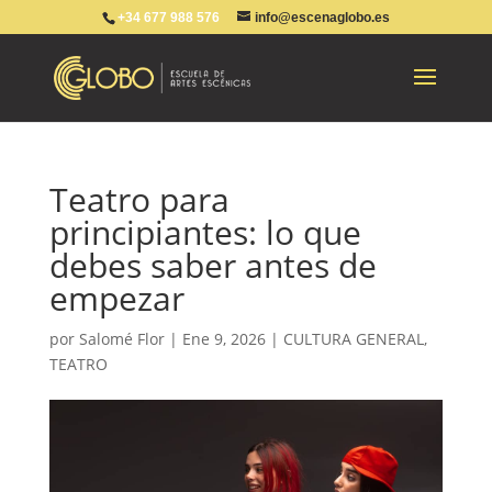
+34 677 988 576
info@escenaglobo.es
Teatro para
principiantes: lo que
debes saber antes de
empezar
por
Salomé Flor
|
Ene 9, 2026
|
CULTURA GENERAL
,
TEATRO