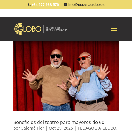
+34 677 988 576
info@escenaglobo.es
Beneficios del teatro para mayores de 60
por
Salomé Flor
|
Oct 29, 2025
|
PEDAGOGÍA GLOBO
,