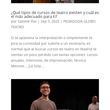
¿Qué tipos de cursos de teatro existen y cuál es
el más adecuado para ti?
por
Salomé Flor
|
Sep 5, 2025
|
PEDAGOGÍA GLOBO
,
TEATRO
Si te apasiona la interpretación o simplemente te
pica la curiosidad por subirte a un escenario, es
normal que al buscar cursos de teatro en Madrid te
sientas un poco perdido con tantas opciones: cursos
anuales, intensivos, de improvisación, técnica
Meisner… ¡La lista...