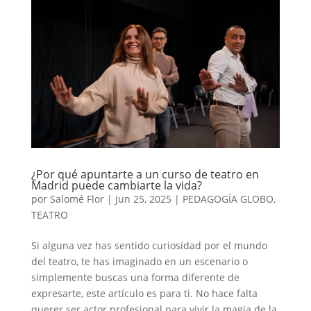
¿Por qué apuntarte a un curso de teatro en
Madrid puede cambiarte la vida?
por
Salomé Flor
|
Jun 25, 2025
|
PEDAGOGÍA GLOBO
,
TEATRO
Si alguna vez has sentido curiosidad por el mundo
del teatro, te has imaginado en un escenario o
simplemente buscas una forma diferente de
expresarte, este artículo es para ti. No hace falta
querer ser actor profesional para vivir la magia de la