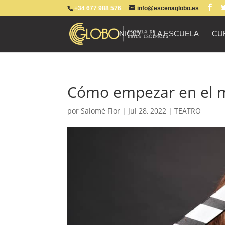
+34 677 988 576
info@escenaglobo.es
INICIO
LA ESCUELA
CU
Cómo empezar en el m
por
Salomé Flor
|
Jul 28, 2022
|
TEATRO