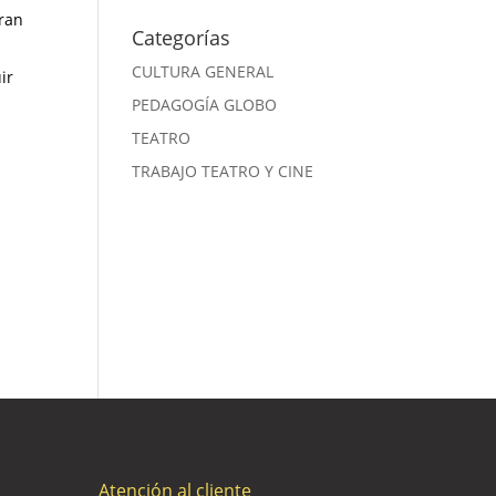
gran
Categorías
s
CULTURA GENERAL
ir
PEDAGOGÍA GLOBO
TEATRO
TRABAJO TEATRO Y CINE
Atención al cliente