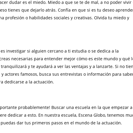
cer dudar es el miedo. Miedo a que se te de mal, a no poder vivir
 eso tienes que dejarlo atrás. Confía en que si es tu deseo aprende
na profesión o habilidades sociales y creativas. Olvida tu miedo y
es investigar si alguien cercano a ti estudia o se dedica a la
e creas necesarias para entender mejor cómo es este mundo y qué l
 tranquilizará y te ayudará a ver las ventajas y a lanzarte. Si no tie
s y actores famosos, busca sus entrevistas o información para sabe
ra dedicarse a la actuación.
mportante probablemente! Buscar una escuela en la que empezar a
iere dedicar a esto. En nuestra escuela, Escena Globo, tenemos m
e puedas dar tus primeros pasos en el mundo de la actuación.